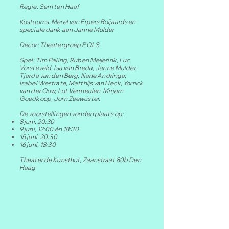
Regie: Sem ten Haaf
Kostuums: Merel van Erpers Roijaards en
speciale dank aan Janne Mulder
Decor: Theatergroep POLS
Spel: Tim Paling, Ruben Meijerink, Luc
Vorsteveld, Isa van Breda, Janne Mulder,
Tjarda van den Berg, Iliane Andringa,
Isabel Westrate, Matthijs van Heck, Yorrick
van der Ouw, Lot Vermeulen, Mirjam
Goedkoop, Jorn Zeewüster.
De voorstellingen vonden plaats op:
8 juni, 20:30
9 juni, 12:00 én 18:30
15 juni, 20:30
16 juni, 18:30
Theater de Kunsthut, Zaanstraat 80b Den
Haag