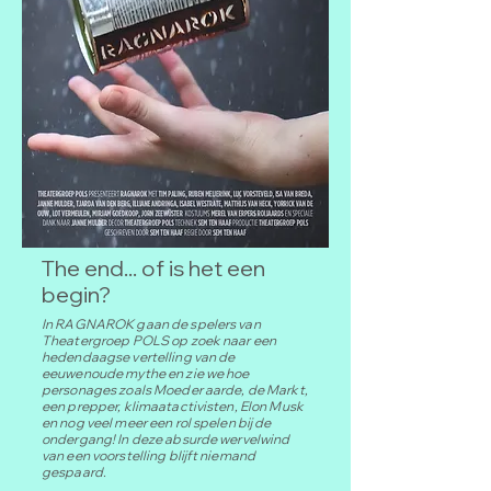
The end... of is het een
begin?
In RAGNAROK gaan de spelers van
Theatergroep POLS op zoek naar een
hedendaagse vertelling van de
eeuwenoude mythe en zie we hoe
personages zoals Moeder aarde, de Markt,
een prepper, klimaatactivisten, Elon Musk
en nog veel meer een rol spelen bij de
ondergang! In deze absurde wervelwind
van een voorstelling blijft niemand
gespaard.