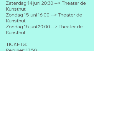
Zaterdag 14 juni 20:30 --> Theater de
Kunsthut
Zondag 15 juni 16:00 --> Theater de
Kunsthut
Zondag 15 juni 20:00 --> Theater de
Kunsthut
TICKETS:
Regulier: 17,50
Als je wat krap bij kas zit: 12,50
Tickets zijn beschikbaar vanaf 12
maart 20:05 onderaan deze pagina.
Let op! De voorstelling is geschikt
vanaf 12 jaar.
Momenteel geen
evenementen